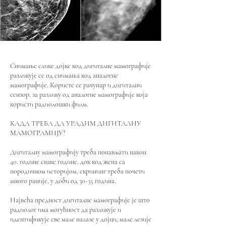
Снимање слике дојке код дигиталне мамографије
разликује се од снимања код аналогне
мамографије. Користе се рачунар и дигитални
сензор, за разлику од аналогне мамографије која
користи радиолошки филм.
КАДА ТРЕБА ДА УРАДИМ ДИГИТАЛНУ
МАМОГРАМИЈУ?
Дигиталну мамографију треба понављати након
40. године сваке године, док код жена са
породичном историјом, скрининг треба почети
много раније, у доби од 30-35 година.
Највећа предност дигиталне мамографије је што
радиолог има могућност да разликује и
идентификује све мале налазе у дојци, мале лезије