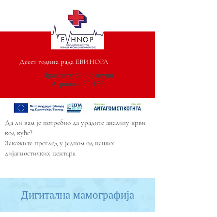
Десет година рада ЕВИНОРА
Ираклиту 60 - Ђануци
Агринио, 30 150
Да ли вам је потребно да урадите анализу крви
код куће?
Закажите преглед у једном од наших
дијагностичких центара
Дигитална мамографија