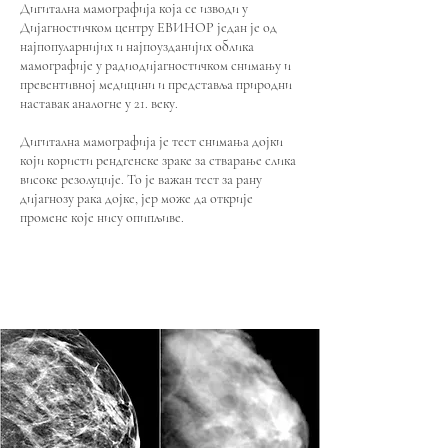
Дигитална мамографија која се изводи у
Дијагностичком центру ЕВИНОР један је од
најпопуларнијих и најпоузданијих облика
мамографије у радиодијагностичком снимању и
превентивној медицини и представља природни
наставак аналогне у 21. веку.
Дигитална мамографија је тест снимања дојки
који користи рендгенске зраке за стварање слика
високе резолуције. То је важан тест за рану
дијагнозу рака дојке, јер може да открије
промене које нису опипљиве.