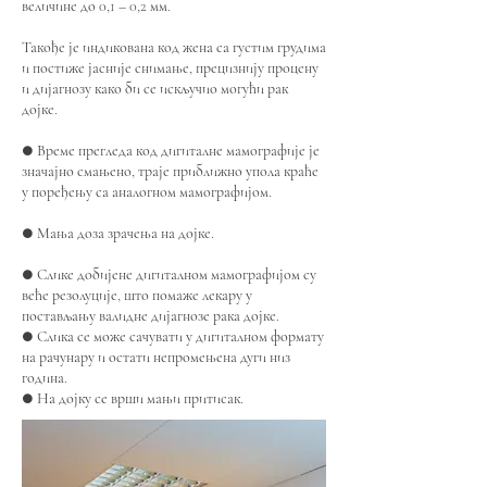
величине до 0,1 – 0,2 мм.
Такође је индикована код жена са густим грудима
и постиже јасније снимање, прецизнију процену
и дијагнозу како би се искључио могући рак
дојке.
● Време прегледа код дигиталне мамографије је
значајно смањено, траје приближно упола краће
у поређењу са аналогном мамографијом.
● Мања доза зрачења на дојке.
● Слике добијене дигиталном мамографијом су
веће резолуције, што помаже лекару у
постављању валидне дијагнозе рака дојке.
● Слика се може сачувати у дигиталном формату
на рачунару и остати непромењена дуги низ
година.
● На дојку се врши мањи притисак.