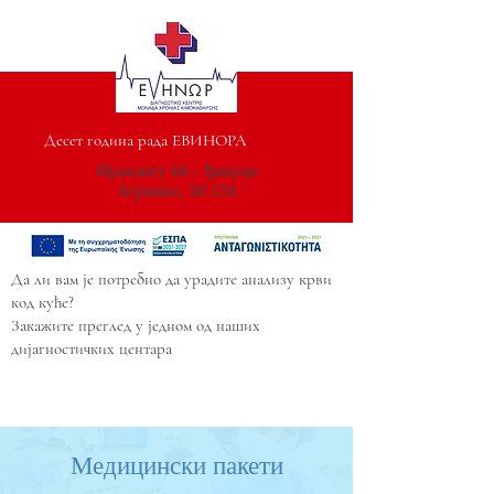
Десет година рада ЕВИНОРА
Ираклиту 60 - Ђануци
Агринио, 30 150
Да ли вам је потребно да урадите анализу крви
код куће?
Закажите преглед у једном од наших
дијагностичких центара
Медицински пакети