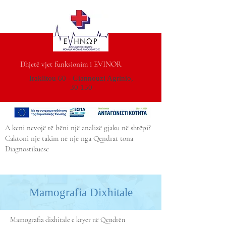
Dhjetë vjet funksionim i EVINOR
Iraklitou 60 - Giannouzi Agrinio,
30 150
A keni nevojë të bëni një analizë gjaku në shtëpi?
Caktoni një takim në një nga Qendrat tona
Diagnostikuese
Mamografia Dixhitale
Mamografia dixhitale e kryer në Qendrën