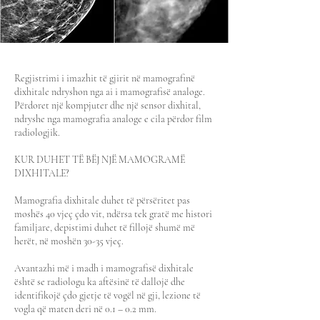
Regjistrimi i imazhit të gjirit në mamografinë
dixhitale ndryshon nga ai i mamografisë analoge.
Përdoret një kompjuter dhe një sensor dixhital,
ndryshe nga mamografia analoge e cila përdor film
radiologjik.
KUR DUHET TË BËJ NJË MAMOGRAMË
DIXHITALE?
Mamografia dixhitale duhet të përsëritet pas
moshës 40 vjeç çdo vit, ndërsa tek gratë me histori
familjare, depistimi duhet të fillojë shumë më
herët, në moshën 30-35 vjeç.
Avantazhi më i madh i mamografisë dixhitale
është se radiologu ka aftësinë të dallojë dhe
identifikojë çdo gjetje të vogël në gji, lezione të
vogla që maten deri në 0.1 – 0.2 mm.