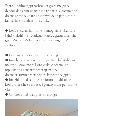
Është i indikuar gjithashtu për gratë me gji të
dendur dhe arrin imazhe më të qarta, vlerësim dhe
diagnozë më të saktë në mënyrë që të përjashtojë
kancerin e mundshëm të gjirit.
● Koha e ekzaminimit në mamografinë dixhitale
është dukshëm e reduktuar, duke zgjatur afërsisht
gjysmën e kohës krahasuar me mamografinë
analoge.
● Dozë më e ulët rrezatimi për gjinjtë.
● Imazhet e marra në mamografinë dixhitale janë
me rezolucion më të lartë, duke e ndihmuar
mjekun që i nënshtrohet trajtimit në
diagnostikimin e vlefshëm të kancerit të gjirit.
● Imazhi mund të ruhet në format dixhital në
kompjuter dhe të mbetet i pandryshuar për shumë
vite.
● Ushtrohet më pak presion mbi gji.