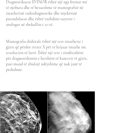
Diagnostikuese EVINOR është një nga format më
të njohura dhe të besueshme të mamografisë në
imazherinë radiodiagnostike dhe mjekësinë
parandaluese dhe është vazhdimi natyror i
analogut në shekullin e 21-të.
Mamografia dixhitale është një test imazherie i
gjirit që përdor rrezet X për të krijuar imazhe me
rezolucion të lartë. Është një test i rëndësishëm
për diagnostikimin e hershëm të kancerit të gjirit,
pasi mund të zbulojë ndryshime që nuk janë të
prekshme.