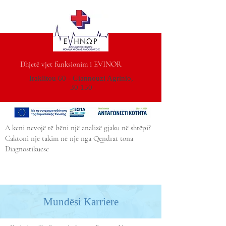
Dhjetë vjet funksionim i EVINOR
Iraklitou 60 - Giannouzi Agrinio,
30 150
A keni nevojë të bëni një analizë gjaku në shtëpi?
Caktoni një takim në një nga Qendrat tona
Diagnostikuese
Mundësi Karriere