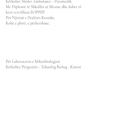
Kërkohet Shofer Ambulance - Paramedik
Me Diplomë të Shkollës së Mesme dhe duhet të
ketë certifikim EOPPEP
Për Njësinë e Dializës Kronike.
Kohë e plotë, e përhershme,
Për Laboratorin e Mikrobiologjisë
Kërkohet Përgatitës - Teknolog Biolog - Kimist