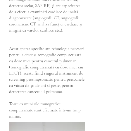
detector stelar, SAFIRE) și are capacitatea
de a efectua examinări cardiace de înaltă
diagnosticare (angiografii CT, angiografii
coronariene CT, analiza funcției cardiace și
imagistica vaselor cardiace etc.).
Acest aparat specific are tehnologia necesară
pentru a efectua tomografie computerizată
cu doze mici pentru cancerul pulmonar
(tomografie computerizată cu doze mici sau
LDCT), acesta fiind singurul instrument de
screening presimptomatic pentru persoanele
cu vârsta de 50 de ani și peste, pentru
detectarea cancerului pulmonar.
Toate examinările tomografice
computerizate sunt efectuate într-un timp
minim.