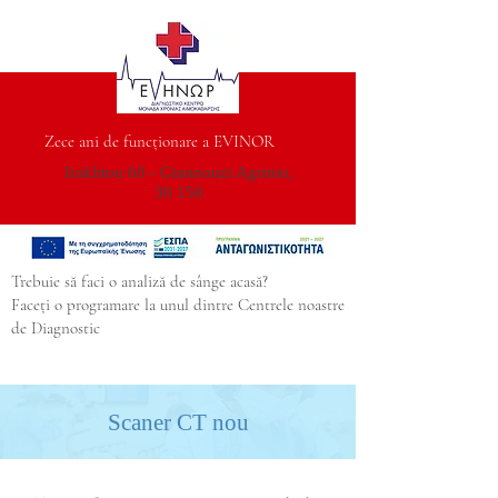
Zece ani de funcționare a EVINOR
Iraklitou 60 - Giannouzi Agrinio,
30 150
Trebuie să faci o analiză de sânge acasă?
Faceți o programare la unul dintre Centrele noastre
de Diagnostic
Scaner CT nou