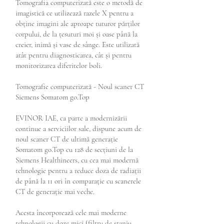
Tomografia computerizată este o metodă de
imagistică ce utilizează razele X pentru a
obține imagini ale aproape tuturor părților
corpului, de la țesuturi moi și oase până la
creier, inimă și vase de sânge. Este utilizată
atât pentru diagnosticarea, cât și pentru
monitorizarea diferitelor boli.
Tomografie computerizată - Noul scaner CT
Siemens Somatom go.Top
EVINOR IAE, ca parte a modernizării
continue a serviciilor sale, dispune acum de
noul scaner CT de ultimă generație
Somatom go.Top cu 128 de secțiuni de la
Siemens Healthineers, cu cea mai modernă
tehnologie pentru a reduce doza de radiații
de până la 11 ori în comparație cu scanerele
CT de generație mai veche.
Acesta încorporează cele mai moderne
tehnologii cu doze mici (filtru de staniu,