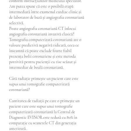
conform instrucțiunilor medicului specialist.
Am putea spune că este o posibilă etapă
intermediară între examenul cardiac clinic și
de laborator de bază și angiografia coronariană
selectivă.
Poate angiografia coronariană CT înlocui
angiografia coronariană invazivă clasică?
Tomografia computerizată coronariană are o
valoare predictivă negativă ridicată, ceea ce
înseamnă că poate exclude foarte fiabil
prezența bolii coronariene și este metoda
potrivită pentru pacienții cu risc scăzut și
intermediar de boală coronariană.
Câtă radiație primește un pacient care este
supus unui tomografie computerizată
coronariană?
Cantitatea de radiații pe care o primește un
pacient care este supus unui tomografie
computerizată coronariană la Centrul de
Diagnostic EVINOR este redusă cu 80% în
comparație cu scanerele CT din generația
anterioară.