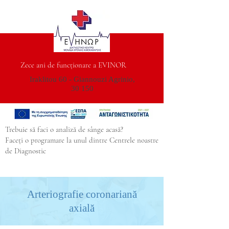
Zece ani de funcționare a EVINOR
Iraklitou 60 - Giannouzi Agrinio,
30 150
Trebuie să faci o analiză de sânge acasă?
Faceți o programare la unul dintre Centrele noastre
de Diagnostic
Arteriografie coronariană
axială