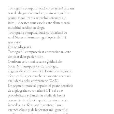
Tomografia computerizată coronariană este un
test de diagnostic modern, neinvaziv, utilizat
pentru vizualizarea arterelor coronare ale
inimii. Acestea sunt vasele care alimentează
mușchiul cardiac cu sânge.
Tomografie computerizată coronariană cu
noul Siemens Somotom go.Top de ultimă
generație
Cui se adresează
Tomograful computerizat coronarian nu este
destinat doar pacienților.
Conform celor mai recente ghiduri ale
Societății Europene de Cardiologie,
angiografia coronariană CT este prima care se
efectuează la persoanele la care este necesară
excluderea bolii coronariene (CAD).
Un segment mare al populației poate beneficia
de angiografia coronariană CT: cei cu o
probabilitate scăzută sau medie de boală
coronariană, atâta timp cât examinarea este
întotdeauna efectuată în contextul unui
examen clinic și de laborator mai general și