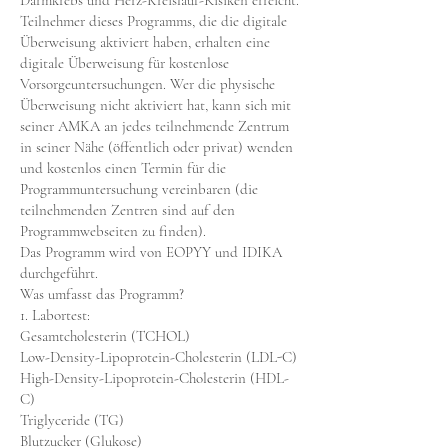
Darmkrebs und Herz-Kreislauf-Risiken erreicht.
Teilnehmer dieses Programms, die die digitale
Überweisung aktiviert haben, erhalten eine
digitale Überweisung für kostenlose
Vorsorgeuntersuchungen. Wer die physische
Überweisung nicht aktiviert hat, kann sich mit
seiner AMKA an jedes teilnehmende Zentrum
in seiner Nähe (öffentlich oder privat) wenden
und kostenlos einen Termin für die
Programmuntersuchung vereinbaren (die
teilnehmenden Zentren sind auf den
Programmwebseiten zu finden).
Das Programm wird von EOPYY und IDIKA
durchgeführt.
Was umfasst das Programm?
1. Labortest:
Gesamtcholesterin (TCHOL)
Low-Density-Lipoprotein-Cholesterin (LDL-C)
High-Density-Lipoprotein-Cholesterin (HDL-
C)
Triglyceride (TG)
Blutzucker (Glukose)