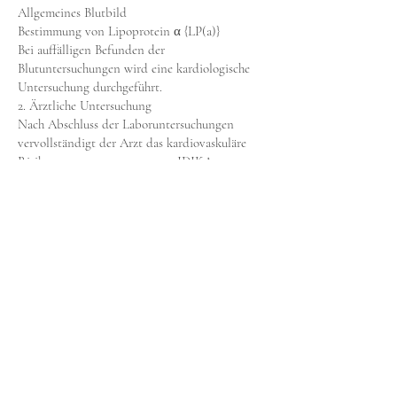
Allgemeines Blutbild
Bestimmung von Lipoprotein α {LP(a)}
Bei auffälligen Befunden der
Blutuntersuchungen wird eine kardiologische
Untersuchung durchgeführt.
2. Ärztliche Untersuchung
Nach Abschluss der Laboruntersuchungen
vervollständigt der Arzt das kardiovaskuläre
Risikomanagementsystem von IDIKA.
Dies umfasst die Erhebung der kardiologischen
Anamnese
(Familiengeschichte, Gewicht, Größe, Blutdruck
und Raucherstatus).
3. Kardiologische Untersuchung
Herzuntersuchung. Falls erforderlich, führt die
Anwendung eine kardiologische Untersuchung
zum Nachweis oder Ausschluss einer koronaren
Herzkrankheit mittels moderner
Diagnoseverfahren durch.
Die Überweisung von Patienten zu den
Folgeuntersuchungen erfolgt automatisiert über