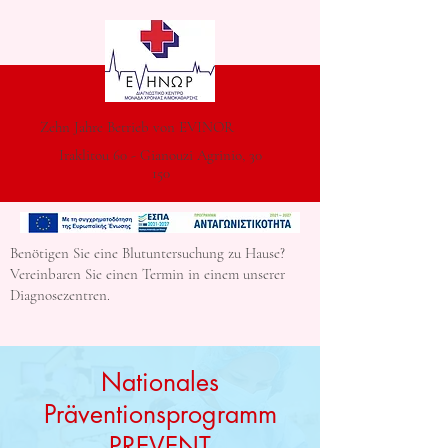
Zehn Jahre Betrieb von EVINOR
Iraklitou 60 - Gianouzi Agrinio, 30
150
Benötigen Sie eine Blutuntersuchung zu Hause?
Vereinbaren Sie einen Termin in einem unserer
Diagnosezentren.
Nationales
Präventionsprogramm
PREVENT