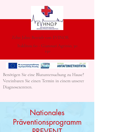
Zehn Jahre Betrieb von EVINOR
Iraklitou 60 - Gianouzi Agrinio, 30
150
Benötigen Sie eine Blutuntersuchung zu Hause?
Vereinbaren Sie einen Termin in einem unserer
Diagnosezentren.
Nationales
Präventionsprogramm
PREVENT