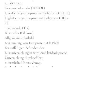
1. Labortest:
Gesamtcholesterin (TCHOL)
Low-Density-Lipoprotein-Cholesterin (LDL-C)
High-Density-Lipoprotein-Cholesterin (HDL-
C)
Triglyceride (TG)
Blutzucker (Glukose)
Allgemeines Blutbild
Bestimmung von Lipoprotein α {LP(a)}
Bei auffälligen Befunden der
Blutuntersuchungen wird eine kardiologische
Untersuchung durchgeführt.
2. Ärztliche Untersuchung
Nach Abschluss der Laboruntersuchungen
vervollständigt der Arzt das kardiovaskuläre
Risikomanagementsystem von IDIKA.
Dies umfasst die Erhebung der kardiologischen
Anamnese
(Familiengeschichte, Gewicht, Größe, Blutdruck
und Raucherstatus).
3. Kardiologische Untersuchung