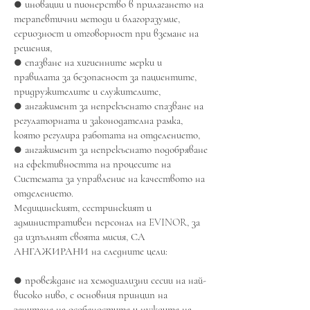
● иновации и пионерство в прилагането на
терапевтични методи и благоразумие,
сериозност и отговорност при вземане на
решения,
● спазване на хигиенните мерки и
правилата за безопасност за пациентите,
придружителите и служителите,
● ангажимент за непрекъснато спазване на
регулаторната и законодателна рамка,
която регулира работата на отделението,
● ангажимент за непрекъснато подобряване
на ефективността на процесите на
Системата за управление на качеството на
отделението.
Медицинският, сестринският и
административен персонал на EVINOR, за
да изпълнят своята мисия, СА
АНГАЖИРАНИ на следните цели:
● провеждане на хемодиализни сесии на най-
високо ниво, с основния принцип на
зачитане на особеностите и нуждите на