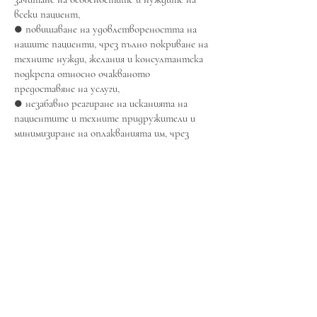
всеки пациент,
● повишаване на удовлетвореността на
нашите пациенти, чрез пълно покриване на
техните нужди, желания и консултантска
подкрепа относно очакваното
предоставяне на услуги,
● незабавно реагиране на исканията на
пациентите и техните придружители и
минимизиране на оплакванията им, чрез
разследване и отстраняване на причините,
които ги причиняват,
● елиминиране на грешки и минимизиране на
рисковете за пациента,
● подобряване на информацията и
комуникацията, фактори, важни за по-
голяма прозрачност,
● сигурно управление на личните данни на
нашите пациенти,
● непрекъснато обучение, образование и
насоки на персонала за постигане на
изискванията на тяхната работа.