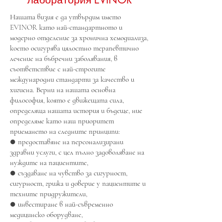
Нашата визия е да утвърдим името
EVINOR като най-стандартното и
модерно отделение за хронична хемодиализа,
което осигурява цялостно терапевтично
лечение на бъбречни заболявания, в
съответствие с най-строгите
международни стандарти за качество и
хигиена. Верни на нашата основна
философия, която е движещата сила,
определяща нашата история и бъдеще, ние
определяме като наш приоритет
приемането на следните принципи:
● предоставяне на персонализирани
здравни услуги, с цел пълно задоволяване на
нуждите на пациентите,
● създаване на чувство за сигурност,
сигурност, грижа и доверие у пациентите и
техните придружители,
● инвестиране в най-съвременно
медицинско оборудване,